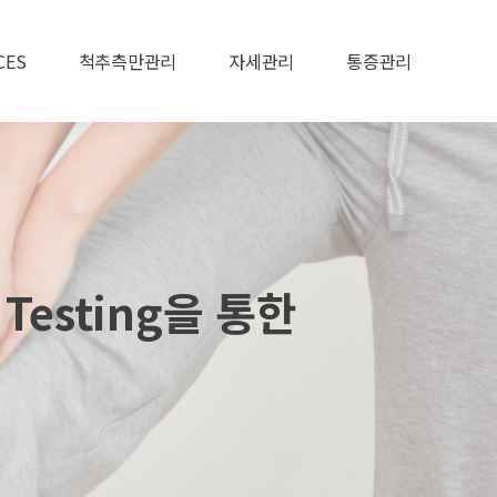
CES
척추측만관리
자세관리
통증관리
cs
척추측만증이란?
자세관리
목/허리디스크
법
자가진단법
휜다리/오다리
오십견
관리
척추측만증관리
만성두통
일자목/거북목
 Testing을 통한
관리
re
3D Schroth
팔꿈치/
손목관절
족부 관리
스포츠상해
굽은등 관리
출산후 체형관리