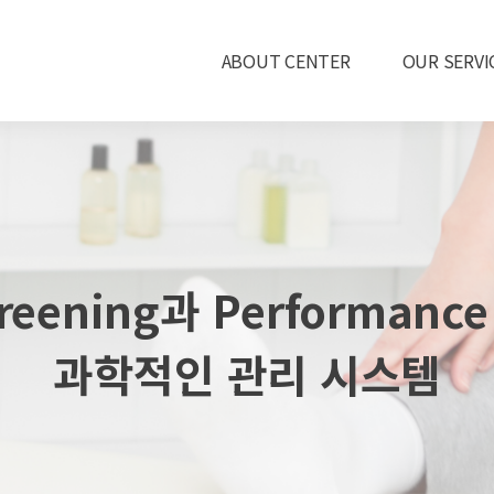
ABOUT CENTER
OUR SERVI
Welcome
Biomechani
Activity
A.R.T 요
Testimonials
AK클리닉
reening과 Performance
Visitors in the Center
Special Ca
Team
과학적인 관리 시스템
Office Hours & Direction
Why us?