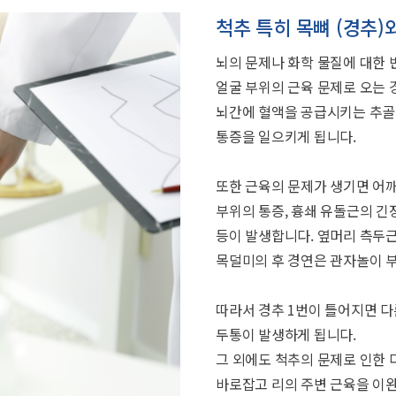
척추 특히 목뼈 (경추)
뇌의 문제나 화학 물질에 대한 
얼굴 부위의 근육 문제로 오는 경
뇌간에 혈액을 공급시키는 추골동
통증을 일으키게 됩니다.
또한 근육의 문제가 생기면 어
부위의 통증, 흉쇄 유돌근의 긴
등이 발생합니다. 옆머리 측두근
목덜미의 후 경연은 관자놀이 부
따라서 경추 1번이 틀어지면 다
두통이 발생하게 됩니다.
그 외에도 척추의 문제로 인한 
바로잡고 리의 주변 근육을 이