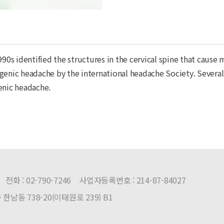
990s identified the structures in the cervical spine that caus
enic headache by the international headache Society. Several c
enic headache.
전화 :
02-790-7246
사업자등록번호 :
214-87-84027
한남동 738-20(이태원로 239) B1